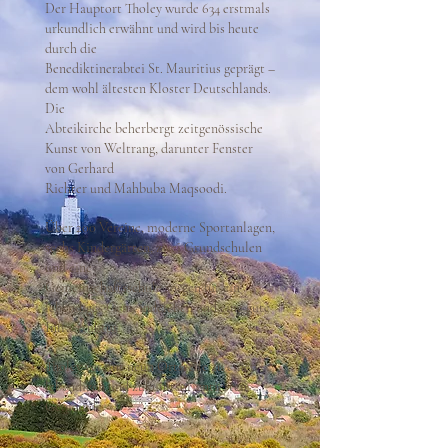
Der Hauptort Tholey wurde 634 erstmals
urkundlich erwähnt und wird bis heute
durch die
Benediktinerabtei St. Mauritius geprägt –
dem wohl ältesten Kloster Deutschlands.
Die
Abteikirche beherbergt zeitgenössische
Kunst von Weltrang, darunter Fenster
von Gerhard
Richter und Mahbuba Maqsoodi.
Über 200 Vereine, moderne Sportanlagen,
sechs Kindergärten, zwei Grundschulen
und eine
Gemeinschaftsschule sorgen für ein
lebendiges Gemeindeleben und eine gute
Infrastruktur.
Tholey vereint neun Ortsteile zu einer
lebendigen und zukunftsorientierten
Gemeinde.