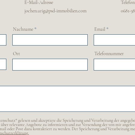
E-Mail-Adresse
Telefon
jochen.urig@psd-immobilien.com
0681-38
Nachname
Email
Ort
Telefonnummer
enschutz* gelesen und akzeptiere die Speicherung und Verarbeitung der angegeb
über relevante Angebote zu informieren und zur Versendung der von mir angefor
Email oder Post dazu kontaktiert zu werden. Der Speicherung und Verarbeitung m
nschutzerklärung.