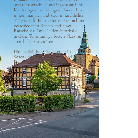
und Gesamtschule und insgesamt fünf
Kindertageseinrichtungen, davon drei
in kommunaler und zwei in kirchlicher
Trägerschaft. Ein modernes Freibad mit
verschiedenen Becken und einer
Rutsche, die Drei-Felder-Sporthalle
und die Tennisanlage bieten Platz für
sportliche Aktivitäten.
Die medizinische Versorgung in
Schenklengsfeld ist gut aufgestellt.
Drei Hausärzte, zwei Zahnärzte und
drei Masseure kümmern sich um das
Wohlbefinden der Einwohner. Eine
ortsansässige Apotheke gewährleistet
die Versorgung mit Medikamenten.
Schenklengsfeld ist über verschiedene
Landstraßen an das überregionale
Straßennetz angeschlossen. Der
öffentliche Personennahverkehr erfolgt
über zwei Buslinien.