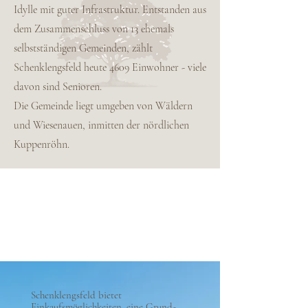
Idylle mit guter Infrastruktur. Entstanden aus
dem Zusammenschluss von 13 ehemals
selbstständigen Gemeinden, zählt
Schenklengsfeld heute 4609 Einwohner - viele
davon sind Senioren.
Die Gemeinde liegt umgeben von Wäldern
und Wiesenauen, inmitten der nördlichen
Kuppenröhn.
Schenklengsfeld bietet
Einkaufsmöglichkeiten, eine Grund-